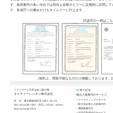
す。政府案件の多い当社では現在も首都ネピドーに定期的に訪問して
チ、各省庁への働きかけもタイムリーに行えます。
許認可の一例はこち
（契約上、閲覧可能なものだけ掲載しております。
ミャンマーと日本を結ぶ架け橋。
サービス
ネイチャーレジオン株式会社
輸出入業務代行サービス
マーケティングリサーチ
本 社：東京都新宿区百人町1−16−21
取引先企業との折衝代行
TEL:03-5338-7397（平日／10:00～18:00）
通関業務代行
FAX:03-5338-7574
許認可取得代行サービス